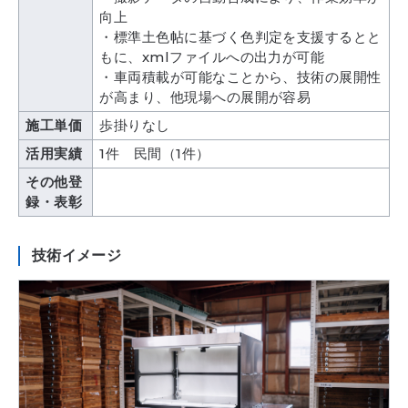
向上
・標準土色帖に基づく色判定を支援するとと
もに、xmlファイルへの出力が可能
・車両積載が可能なことから、技術の展開性
が高まり、他現場への展開が容易
施工単価
歩掛りなし
活用実績
1件 民間（1件）
その他登
録・表彰
技術イメージ