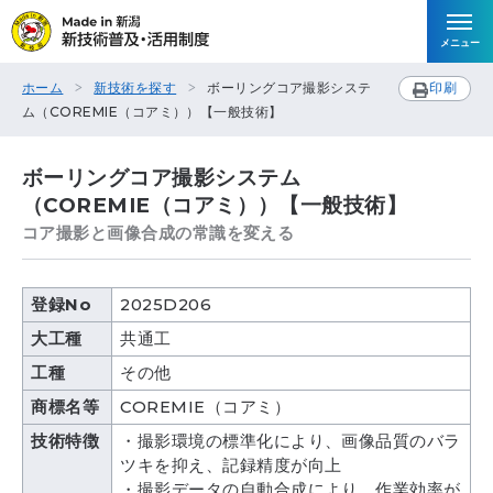
メニュー
ホーム
新技術を探す
ボーリングコア撮影システ
印刷
ム（COREMIE（コアミ））【一般技術】
ボーリングコア撮影システム
（COREMIE（コアミ））【一般技術】
コア撮影と画像合成の常識を変える
登録No
2025D206
大工種
共通工
工種
その他
商標名等
COREMIE（コアミ）
技術特徴
・撮影環境の標準化により、画像品質のバラ
ツキを抑え、記録精度が向上
・撮影データの自動合成により、作業効率が