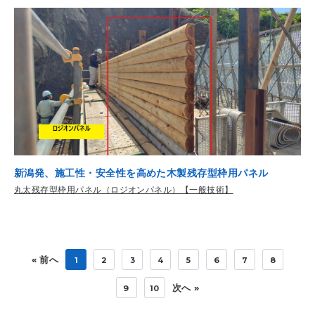
新潟発、施工性・安全性を高めた木製残存型枠用パネル
丸太残存型枠用パネル（ロジオンパネル）【一般技術】
« 前へ
1
2
3
4
5
6
7
8
次へ »
9
10