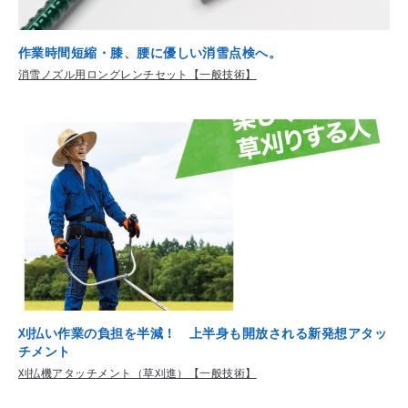
作業時間短縮・膝、腰に優しい消雪点検へ。
消雪ノズル用ロングレンチセット【一般技術】
刈払い作業の負担を半減！ 上半身も開放される新発想アタッ
チメント
刈払機アタッチメント（草刈進）【一般技術】