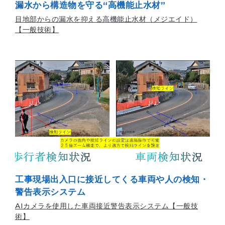
漏水から構造物を守る“高機能止水材”
目地部からの漏水を抑える高機能止水材（メジエイド）
【一般技術】
工事現場出入口に接近してくる車両や人の検知・
警告表示システム
AIカメラを使用した車両接近警告表示システム【一般技
術】