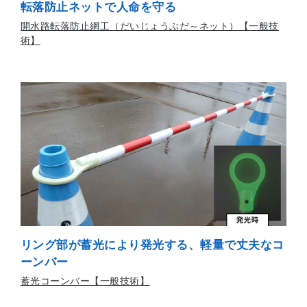
転落防止ネットで人命を守る
開水路転落防止網工（だいじょうぶだ～ネット）【一般技
術】
リング部が蓄光により発光する、軽量で丈夫なコ
ーンバー
蓄光コーンバー【一般技術】