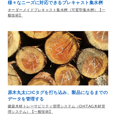
様々なニーズに対応できるプレキャスト集水桝
オーダーメイドプレキャスト集水桝（可変型集水桝）【一
般技術】
原木丸太にICタグを打ち込み、製品になるまでの
データを管理する
建築木材トレーサビリティ管理システム（OHTAG木材管
理システム）【一般技術】