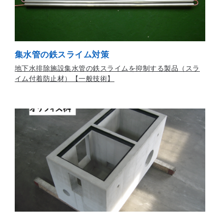
集水管の鉄スライム対策
地下水排除施設集水管の鉄スライムを抑制する製品（スラ
イム付着防止材）【一般技術】