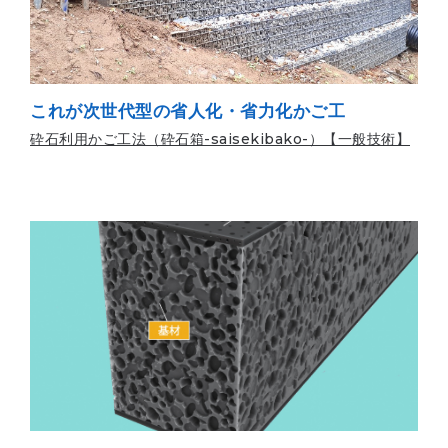
これが次世代型の省人化・省力化かご工
砕石利用かご工法（砕石箱-saisekibako-）【一般技術】